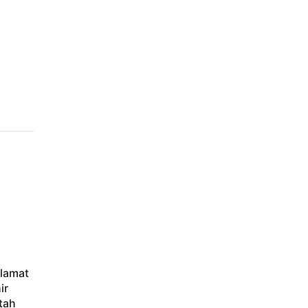
elamat
ir
tah