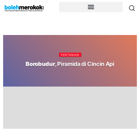
PERTANIAN
Borobudur
, Piramida di Cincin Api