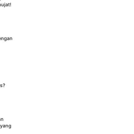
ujat!
engan
i
is?
an
 yang