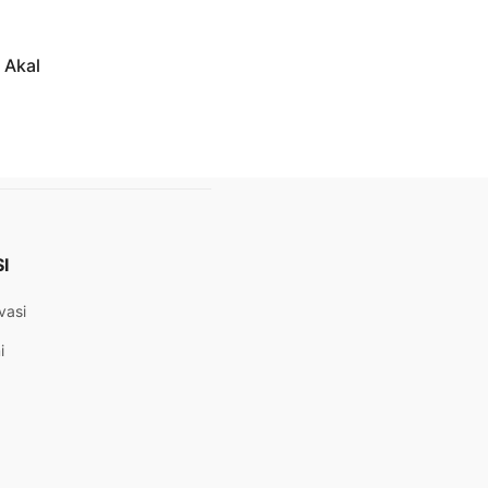
 Akal
I
vasi
i