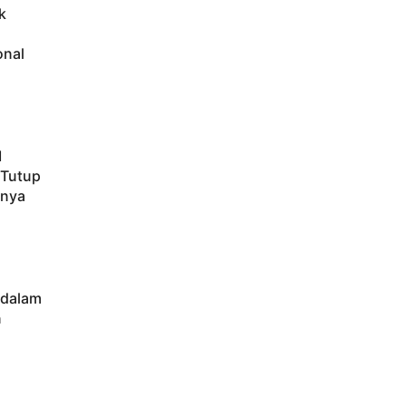
k
onal
M
 Tutup
hnya
 dalam
n