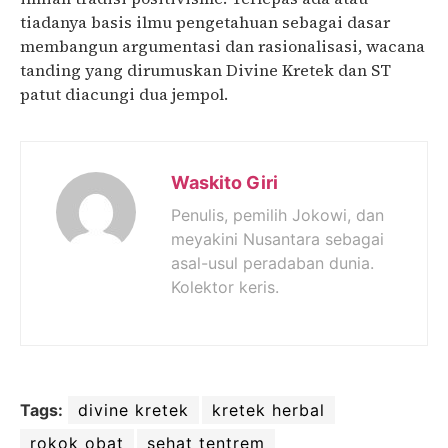
tiadanya basis ilmu pengetahuan sebagai dasar
membangun argumentasi dan rasionalisasi, wacana
tanding yang dirumuskan Divine Kretek dan ST
patut diacungi dua jempol.
Waskito Giri
Penulis, pemilih Jokowi, dan
meyakini Nusantara sebagai
asal-usul peradaban dunia.
Kolektor keris.
Tags:
divine kretek
kretek herbal
rokok obat
sehat tentrem