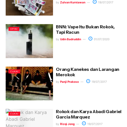
by
Zulvan Kurniawan
19/07/2017
BNN: Vape Itu Bukan Rokok,
OPINI
Tapi Racun
by
Udin Badruddin
01/07/2020
Orang Kanekes dan Larangan
CUKAI
Merokok
by
Panji Prakoso
19/07/2017
Rokok dan Karya Abadi Gabriel
CUKAI
Garcia Marquez
by
Rizqi Jong
19/07/2017