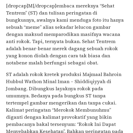
[dropcap]M[/dropcap]embaca mereknya “Sehat
Tentrem” (ST) dan tulisan peringatan di
bungkusnya, awalnya kami menduga foto itu hanya
sebuah “meme” alias sekadar lelucon gambar
dengan maksud memparodikan masifnya wacana
anti rokok. Tapi, ternyata bukan. Sehat Tentrem
adalah benar-benar merek dagang sebuah rokok
yang konon diolah dengan cara tak biasa dan
notabene malah berfungsi sebagai obat.
ST adalah rokok kretek produksi Majmaal Bahroin
Hubbul Wathon Minal Iman – Shiddiqiyyah di
Jombang. Dibungkus layaknya rokok pada
umumnya. Bedanya pada bungkus ST tanpa
tertempel gambar mengerikan dan tanpa cukai.
Kalimat peringatan “Merokok Membunuhmu”
diganti dengan kalimat provokatif yang bikin
pembacanya bakal tersenyum: “Rokok Ini Dapat
Menyebabkan Kesehatan”. Bahkan peringatan pada