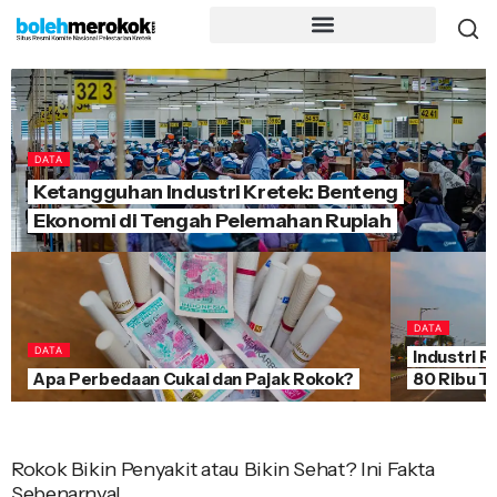
DATA
Ketangguhan Industri Kretek: Benteng
Ekonomi di Tengah Pelemahan Rupiah
DATA
DATA
Industri 
Apa Perbedaan Cukai dan Pajak Rokok?
80 Ribu T
Rokok Bikin Penyakit atau Bikin Sehat? Ini Fakta
Sebenarnya!