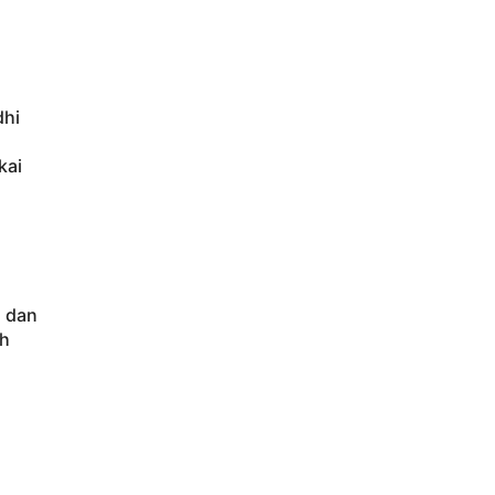
dhi
kai
 dan
ah