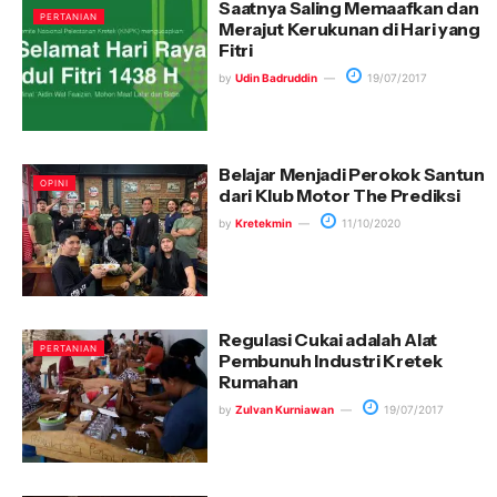
Saatnya Saling Memaafkan dan
PERTANIAN
Merajut Kerukunan di Hari yang
Fitri
by
Udin Badruddin
19/07/2017
Belajar Menjadi Perokok Santun
OPINI
dari Klub Motor The Prediksi
by
Kretekmin
11/10/2020
Regulasi Cukai adalah Alat
PERTANIAN
Pembunuh Industri Kretek
Rumahan
by
Zulvan Kurniawan
19/07/2017