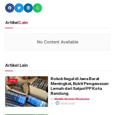
Artikel
Lain
No Content Available
Artikel Lain
Rokok Ilegal di Jawa Barat
OPINI
Meningkat, Bukti Pengawasan
Lemah dari Satpol PP Kota
Bandung
by
Moddie Alvianto Wicaksono
19/02/2024