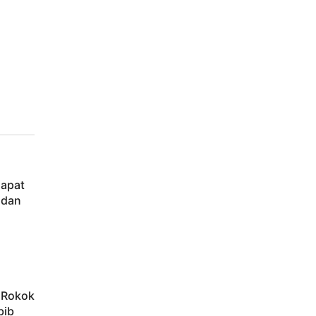
Dapat
 dan
h Rokok
bib