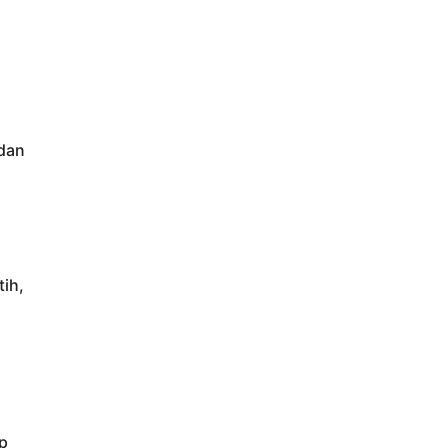
dan
ih,
p