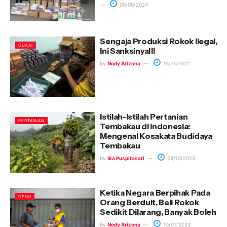
09/09/2024
Sengaja Produksi Rokok Ilegal,
CUKAI
Ini Sanksinya!!!
by
Nody Arizona
15/11/2022
Istilah-Istilah Pertanian
PERTANIAN
Tembakau di Indonesia:
Mengenal Kosakata Budidaya
Tembakau
by
Ika Puspitasari
24/10/2023
Ketika Negara Berpihak Pada
OPINI
Orang Berduit, Beli Rokok
Sedikit Dilarang, Banyak Boleh
by
Nody Arizona
10/01/2023