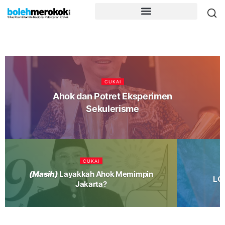
CUKAI
Ahok dan Potret Eksperimen
Sekulerisme
CUKAI
(Masih)
Layakkah Ahok Memimpin
LGB
Jakarta?