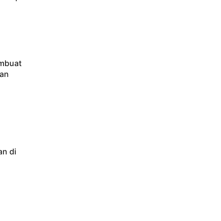
embuat
tan
an di