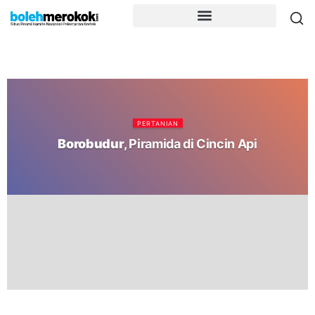
PERTANIAN
Borobudur
, Piramida di Cincin Api