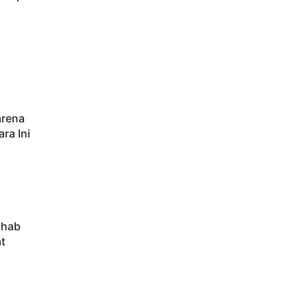
i
arena
ra Ini
ahab
t