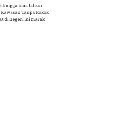
t hingga lima tahun
n Kawasan Tanpa Rokok
t di negeri ini marak