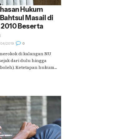
ahasan Hukum
ahtsul Masail di
 2010 Beserta
a
04/2019
0
merokok di kalangan NU
 sejak dari dulu hingga
oleh). Ketetapan hukum....