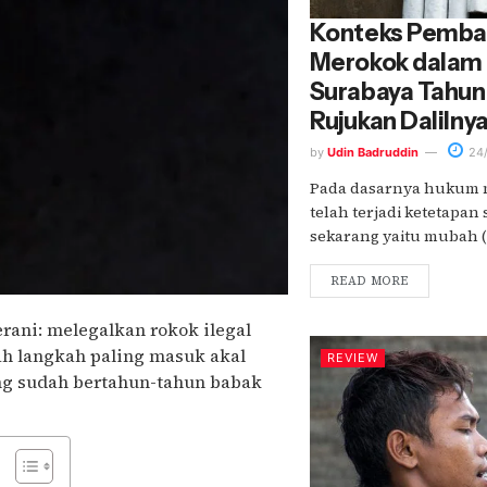
Konteks Pemb
Merokok dalam B
Surabaya Tahun
Rujukan Dalilny
by
Udin Badruddin
24/
Pada dasarnya hukum 
telah terjadi ketetapan
sekarang yaitu mubah (b
READ MORE
ani: melegalkan rokok ilegal
lah langkah paling masuk akal
REVIEW
ng sudah bertahun-tahun babak