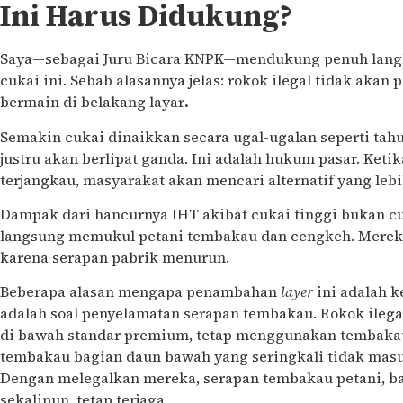
Ini Harus Didukung?
Saya—sebagai Juru Bicara KNPK—mendukung penuh lan
cukai ini. Sebab alasannya jelas: rokok ilegal tidak akan
bermain di belakang layar
.
Semakin cukai dinaikkan secara ugal-ugalan seperti tah
justru akan berlipat ganda. Ini adalah hukum pasar. Ketik
terjangkau, masyarakat akan mencari alternatif yang leb
Dampak dari hancurnya IHT akibat cukai tinggi bukan cu
langsung memukul petani tembakau dan cengkeh. Mereka
karena serapan pabrik menurun.
Beberapa alasan mengapa penambahan
layer
ini adalah k
adalah soal penyelamatan serapan tembakau. Rokok ileg
di bawah standar premium, tetap menggunakan tembaka
tembakau bagian daun bawah yang seringkali tidak masuk
Dengan melegalkan mereka, serapan tembakau petani, b
sekalipun, tetap terjaga.