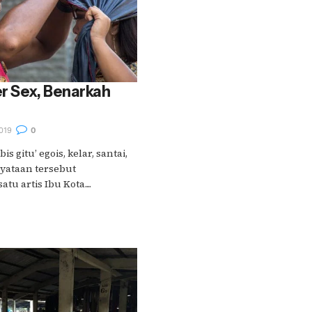
r Sex, Benarkah
019
0
is gitu’ egois, kelar, santai,
nyataan tersebut
tu artis Ibu Kota....