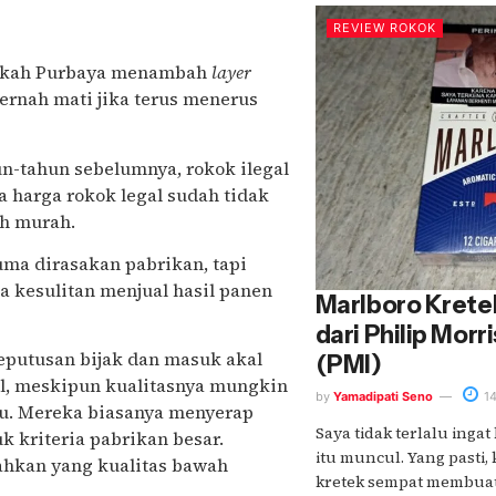
REVIEW ROKOK
gkah Purbaya menambah
layer
 pernah mati jika terus menerus
un-tahun sebelumnya, rokok ilegal
a harga rokok legal sudah tidak
ih murah.
ma dirasakan pabrikan, tapi
 kesulitan menjual hasil panen
Marlboro Kretek
dari Philip Morr
eputusan bijak dan masuk akal
(PMI)
al, meskipun kualitasnya mungkin
by
Yamadipati Seno
14
u. Mereka biasanya menyerap
Saya tidak terlalu ing
 kriteria pabrikan besar.
itu muncul. Yang pasti
ahkan yang kualitas bawah
kretek sempat membuat s