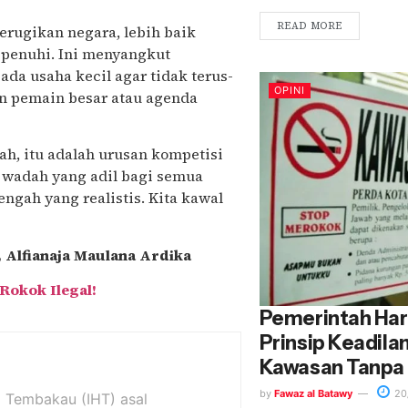
READ MORE
rugikan negara, lebih baik
 penuhi.
Ini menyangkut
ada usaha kecil agar tidak terus-
OPINI
n pemain besar atau agenda
h, itu adalah urusan kompetisi
 wadah yang adil bagi semua
engah yang realistis. Kita kawal
, Alfianaja Maulana Ardika
Rokok Ilegal!
Pemerintah Har
Prinsip Keadil
Kawasan Tanpa
by
Fawaz al Batawy
20
il Tembakau (IHT) asal