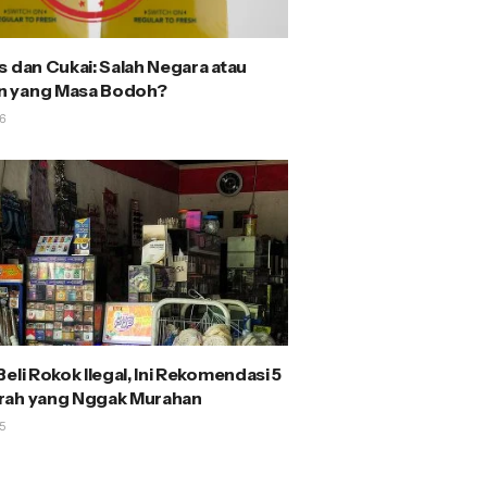
s dan Cukai: Salah Negara atau
 yang Masa Bodoh?
6
eli Rokok Ilegal, Ini Rekomendasi 5
rah yang Nggak Murahan
5