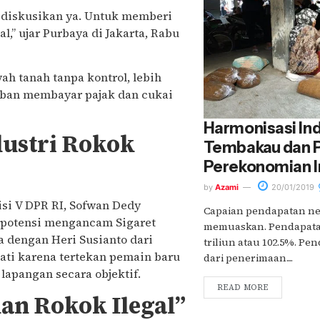
diskusikan ya. Untuk memberi
,” ujar Purbaya di Jakarta, Rabu
h tanah tanpa kontrol, lebih
jiban membayar pajak dan cukai
Harmonisasi Ind
ustri Rokok
Tembakau dan 
Perekonomian I
by
Azami
20/01/2019
si V DPR RI, Sofwan Dedy
Capaian pendapatan ne
rpotensi mengancam Sigaret
memuaskan. Pendapatan 
 dengan Heri Susianto dari
triliun atau 102.5%. Pe
ati karena tertekan pemain baru
dari penerimaan....
 lapangan secara objektif.
READ MORE
an Rokok Ilegal”