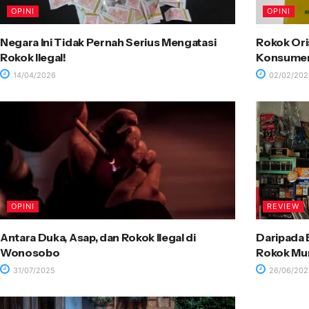
OPINI
OPINI
Negara Ini Tidak Pernah Serius Mengatasi
Rokok Ori
Rokok Ilegal!
Konsumen
14/04/2026
02/02/202
OPINI
REVIEW
Antara Duka, Asap, dan Rokok Ilegal di
Daripada B
Wonosobo
Rokok Mu
31/07/2025
26/06/202