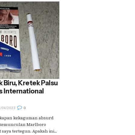
 Biru, Kretek Palsu
is International
/04/2023
0
at kapan kekaguman absurd
, kemunculan Marlboro
aya tertegun. Apakah ini....