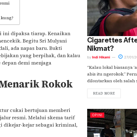
Resmi
ukung?
 ini dipaksa tiarap. Kenaikan
Cigarettes Afte
mencekik. Begitu Sri Mulyani
Nikmat?
li, ada napas baru. Bukti
kebijakan yang berpihak, dan kalau
by
Indi Hikami
27/01/2
ke depan demi menjaga
“Kalau lokal biasanya ‘ab
abis itu ngerokok.” Per
 Menarik Rokok
dilontarkan oleh salah sa
READ MORE
ktur cukai bertujuan memberi
OPINI
jalur resmi. Melalui skema tarif
 dikejar-kejar sebagai kriminal,