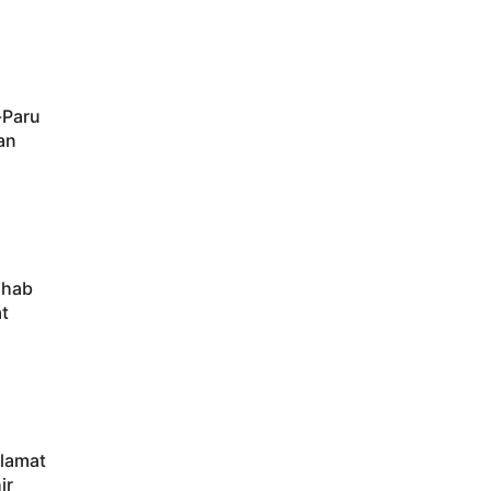
-Paru
an
ahab
t
elamat
ir