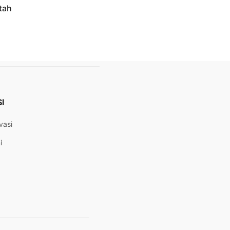
tah
I
vasi
i