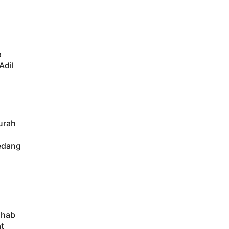
a
Adil
urah
edang
ahab
t