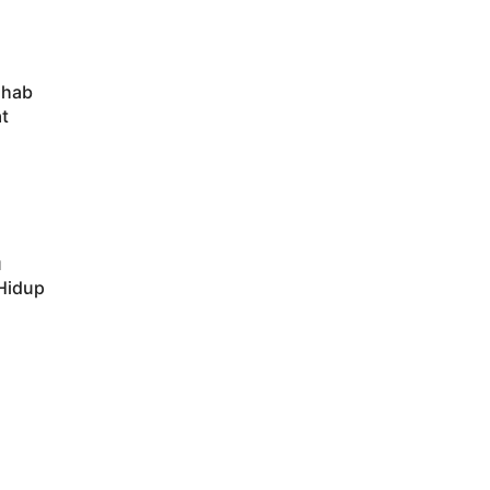
ahab
t
u
 Hidup