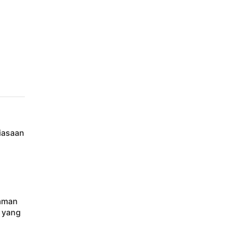
iasaan
caman
 yang