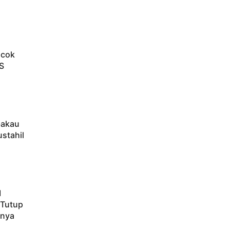
ocok
S
bakau
ustahil
M
 Tutup
hnya