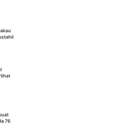
bakau
ustahil
l
lihat
buat
da 76