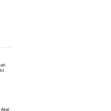
kah
tri
 Akal