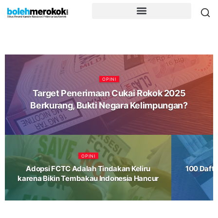
OPINI
Target Penerimaan Cukai Rokok 2025
Berkurang, Bukti Negara Kelimpungan?
OPINI
Adopsi FCTC Adalah Tindakan Keliru
100 Dafta
karena Bikin Tembakau Indonesia Hancur