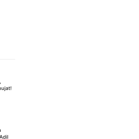
,
ujat!
a
Adil