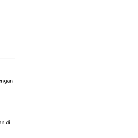
engan
an di