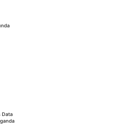
nunda
s Data
aganda