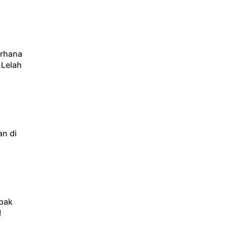
erhana
 Lelah
an di
bak
!