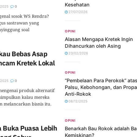
Kesehatan
/2025
0
27/07/2026
genal sosok WS Rendra?
igus sastrawan yang
yinggung soal
OPINI
Alasan Mengapa Kretek Ingin
Dihancurkan oleh Asing
kau Bebas Asap
23/02/2026
Ancam Kretek Lokal
OPINI
“Pembelaan Para Perokok” ata
/2025
0
Palsu, Kebohongan, dan Prop
mengenai produk alternatif
Anti-Rokok
disimpulkan kalau mereka
08/12/2025
 melancarkan bisnis itu.
OPINI
a Buka Puasa Lebih
Benarkah Bau Rokok adalah B
Kemiskinan?