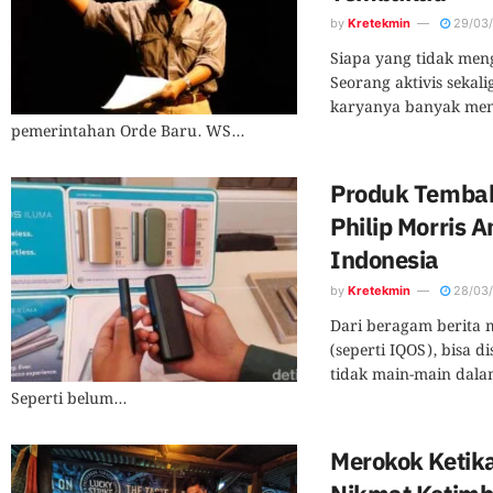
by
Kretekmin
29/03
Siapa yang tidak men
Seorang aktivis sekal
karyanya banyak men
pemerintahan Orde Baru. WS...
Produk Temba
Philip Morris 
Indonesia
by
Kretekmin
28/03
Dari beragam berita 
(seperti IQOS), bisa 
tidak main-main dalam
Seperti belum...
Merokok Ketik