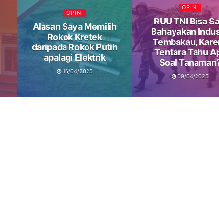
OPINI
OPINI
RUU TNI Bisa Sa
Alasan Saya Memilih
Bahayakan Indus
Rokok Kretek
Tembakau, Kare
daripada Rokok Putih
Tentara Tahu A
apalagi Elektrik
Soal Tanaman
16/04/2025
09/04/2025