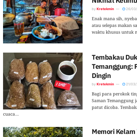
Nikmat Ketimb
by
Kretekmin
26/03
Enak mana sih, nyeba
atau selepas makan s
waktu khusus untuk m
Tembakau Du
Temanggung: P
Dingin
by
Kretekmin
21/03/
Bagi para perokok t
Saman Temanggung ja
patut dicoba. Tembak
cuaca...
Memori Kelam T