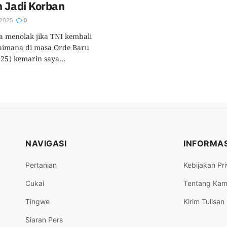
h Jadi Korban
2025
0
aya menolak jika TNI kembali
gaimana di masa Orde Baru
025) kemarin saya...
NAVIGASI
INFORMAS
Pertanian
Kebijakan Pri
Cukai
Tentang Kam
Tingwe
Kirim Tulisan
Siaran Pers