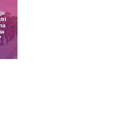
ja
tri
na
pa
?