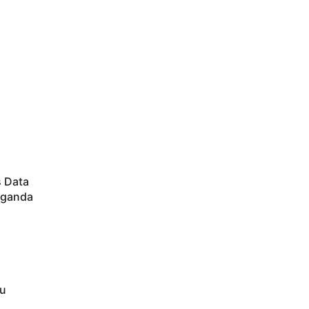
s Data
aganda
au