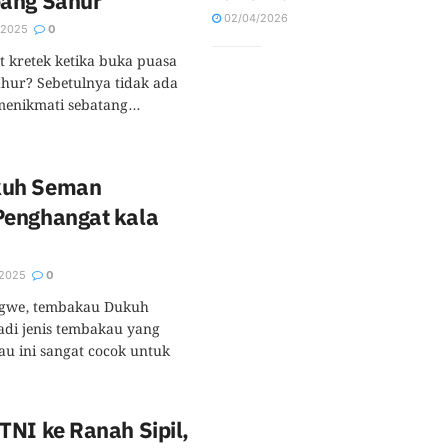
ang Sahur
02/04/2026
/2025
0
t kretek ketika buka puasa
ahur? Sebetulnya tidak ada
enikmati sebatang...
kuh Seman
enghangat kala
2025
0
ingwe, tembakau Dukuh
di jenis tembakau yang
au ini sangat cocok untuk
NI ke Ranah Sipil,