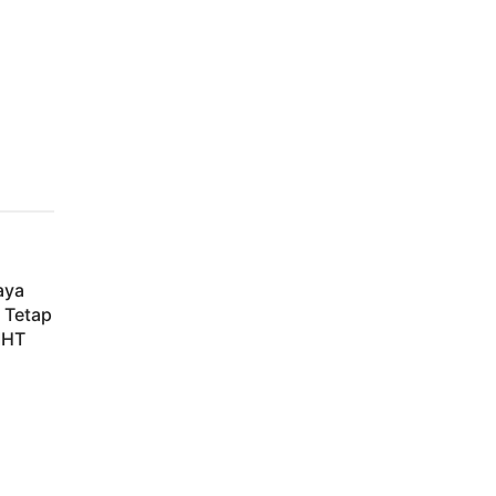
aya
 Tetap
IHT