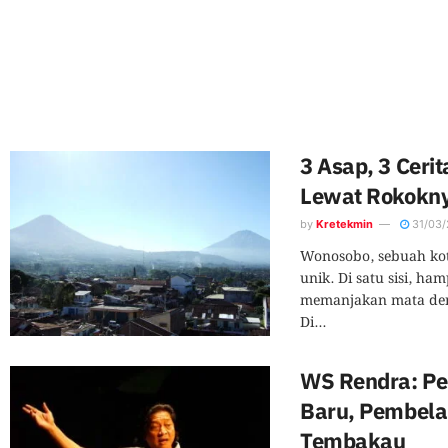
3 Asap, 3 Ceri
Lewat Rokokn
by
Kretekmin
31/03/
Wonosobo, sebuah ko
unik. Di satu sisi, h
memanjakan mata de
Di...
WS Rendra: Pe
Baru, Pembela
Tembakau