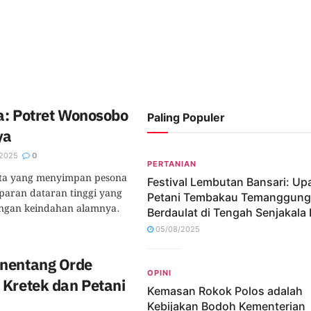
ta: Potret Wonosobo
Paling Populer
ya
2025
0
PERTANIAN
ta yang menyimpan pesona
Festival Lembutan Bansari: Up
amparan dataran tinggi yang
Petani Tembakau Temanggung
ngan keindahan alamnya.
Berdaulat di Tengah Senjakala 
05/08/2025
nentang Orde
OPINI
 Kretek dan Petani
Kemasan Rokok Polos adalah
Kebijakan Bodoh Kementerian