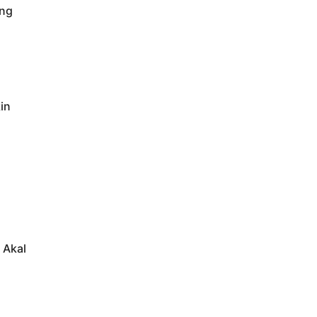
ng
in
 Akal