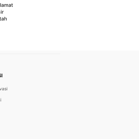
elamat
ir
tah
I
vasi
i