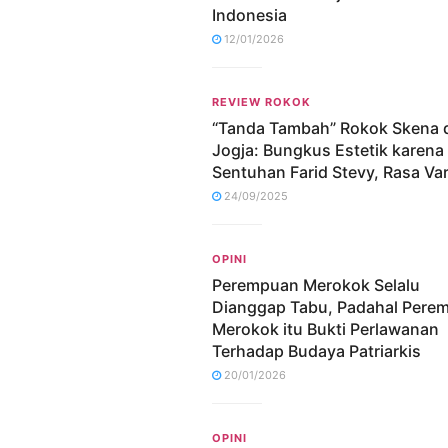
Indonesia
12/01/2026
REVIEW ROKOK
“Tanda Tambah” Rokok Skena d
Jogja: Bungkus Estetik karena
Sentuhan Farid Stevy, Rasa Vari
24/09/2025
OPINI
Perempuan Merokok Selalu
Dianggap Tabu, Padahal Pere
Merokok itu Bukti Perlawanan
Terhadap Budaya Patriarkis
20/01/2026
OPINI