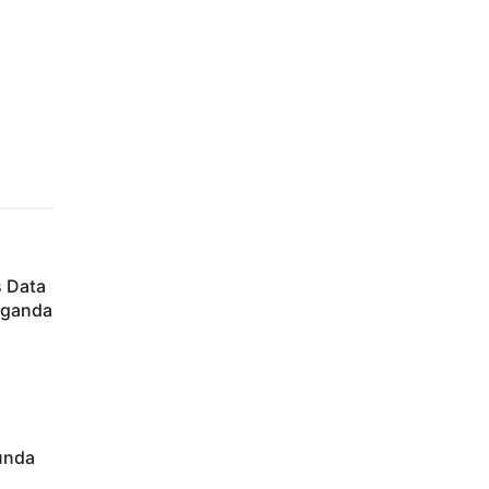
s Data
aganda
nunda