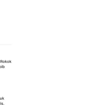
h Rokok
bib
tuk
is,