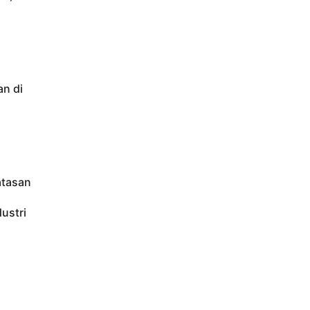
an di
atasan
ustri