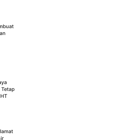
embuat
tan
aya
 Tetap
IHT
elamat
ir