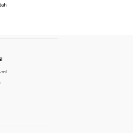
tah
I
vasi
i