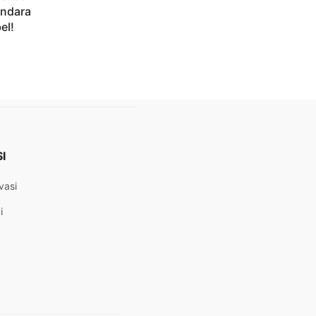
endara
el!
I
vasi
i