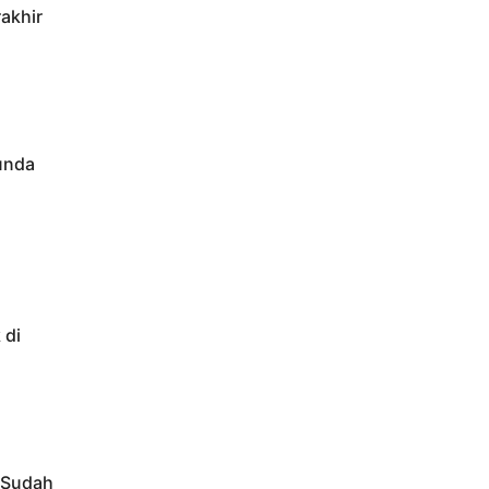
akhir
nunda
 di
 Sudah