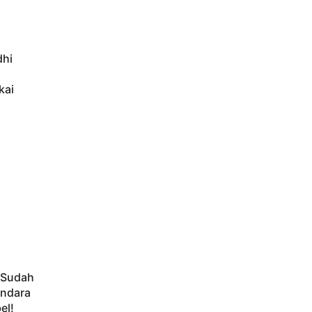
dhi
kai
 Sudah
endara
el!