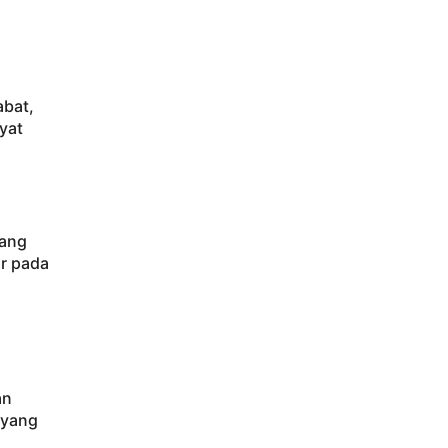
abat,
yat
rang
ar pada
an
 yang