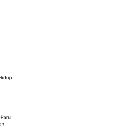
u
 Hidup
-Paru
an