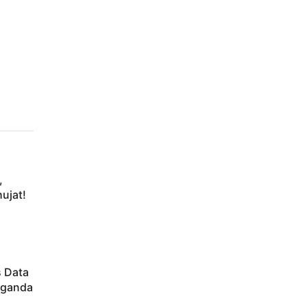
,
ujat!
s Data
aganda