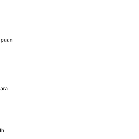
mpuan
ara
dhi