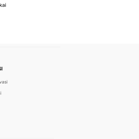
kai
I
vasi
i