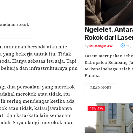
canduan rokok
Ngelelet, Antara
Rokok dari Las
alan minuman bersoda atau mie
by
Mustangin AW
20/0
a yang bekerja untuk itu. Tidak
Lasem merupakan sebu
da. Hanya sebatas isu saja. Tapi
Kabupaten Rembang, Ja
g bekerja dan infrastrukturnya pun
terkenal sebagai salah s
Pulau....
agi dua persoalan: yang merokok
READ MORE
adahal merokok atau tidak, itu
sih sering mendengar ketika ada
ok atau tidak, kalau jawabanya
REVIEW
bat” dan kata-kata lain semacam
odoh. Saya ulangi, merokok atau