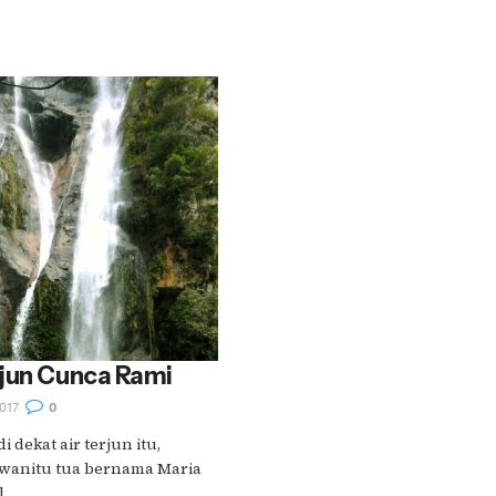
rjun Cunca Rami
017
0
 dekat air terjun itu,
g wanitu tua bernama Maria
...