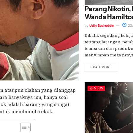
Perang Nikotin
Wanda Hamilto
by
Udin Badruddin
22/
Dibalik segudang kebij
tentang larangan, pem
tembakau dan produk o
menyimpan mega proyek.
READ MORE
REVIEW
an ataupun olahan yang dianggap
tara banyaknya isu, hanya soal
okok adalah barang yang sangat
 untuk membunuh rokok.