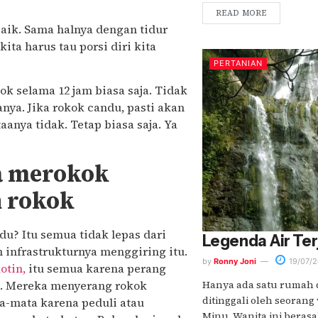
READ MORE
aik. Sama halnya dengan tidur
kita harus tau porsi diri kita
PERTANIAN
k selama 12 jam biasa saja. Tidak
ya. Jika rokok candu, pasti akan
aanya tidak. Tetap biasa saja. Ya
a merokok
 rokok
u? Itu semua tidak lepas dari
Legenda Air Te
 infrastrukturnya menggiring itu.
by
Ronny Joni
19/07/2
otin,
itu semua karena perang
n. Mereka menyerang rokok
Hanya ada satu rumah di
ditinggali oleh seoran
a-mata karena peduli atau
Minu. Wanita ini berasal.