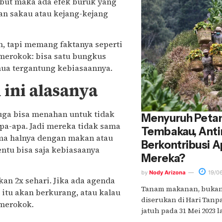
but maka ada efek buruk yang
an sakau atau kejang-kejang
an, tapi memang faktanya seperti
merokok: bisa satu bungkus
emua tergantung kebiasaannya.
ini alasanya
uga bisa menahan untuk tidak
Menyuruh Peta
apa-apa. Jadi mereka tidak sama
Tembakau, Anti
ama halnya dengan makan atau
Berkontribusi 
entu bisa saja kebiasaanya
Mereka?
by
Nody Arizona
19/0
kan 2x sehari. Jika ada agenda
Tanam makanan, bukan
itu akan berkurang, atau kalau
diserukan di Hari Tan
 merokok.
jatuh pada 31 Mei 2023 lal