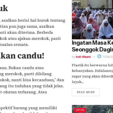
uk
asalkan berisi hal buruk tentang
tian pun juga sama, asalkan
sti akan diterima. Berbeda
kok atau ajakan merokok, pasti
Ingatan Masa K
bualan semata.
Seonggok Dagin
kan candu!
by
Indi Hikami
11/08/2
Plastik itu berwarna hi
aan. Bukan candu atau
kebanyakan. Didalamny
ng merokok, pasti dibilang
segar yang akan diber
kok, nanti bisa kecanduan,” dan
layak....
lang itu tuduhan yang tidak jelas.
-obatan terlarang. Atau
READ MORE
spektif barang yang memiliki
OPINI