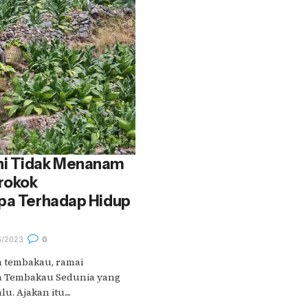
ni Tidak Menanam
rokok
Apa Terhadap Hidup
6/2023
0
 tembakau, ramai
pa Tembakau Sedunia yang
u. Ajakan itu....