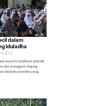
ecil dalam
g Iduladha
019
0
tam seperti layaknya plastik
a ada seonggoh daging
ikan kepada mereka yang