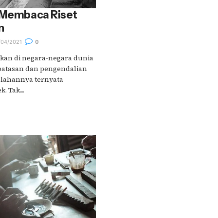
, Membaca Riset
n
04/2021
0
akan di negara-negara dunia
batasan dan pengendalian
lahannya ternyata
 Tak....