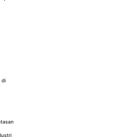
 di
atasan
ustri