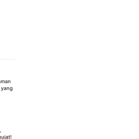
caman
 yang
,
ujat!