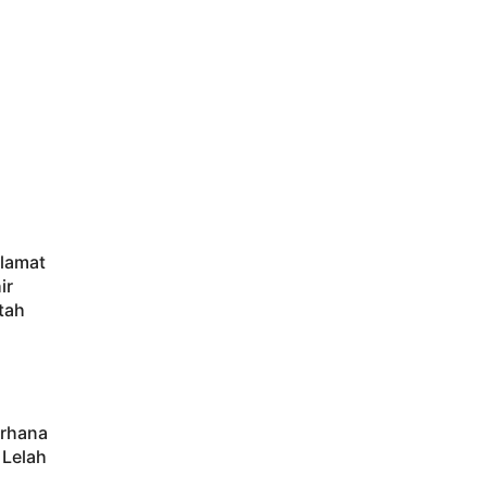
elamat
ir
tah
erhana
 Lelah