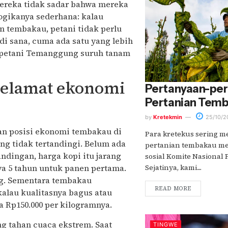
mereka tidak sadar bahwa mereka
ogikanya sederhana: kalau
n tembakau, petani tidak perlu
 di sana, cuma ada satu yang lebih
k petani Temanggung suruh tanam
elamat ekonomi
Pertanyaan-per
Pertanian Tem
by
Kretekmin
25/10/2
an posisi ekonomi tembakau di
Para kretekus sering 
g tidak tertandingi. Belum ada
pertanian tembakau mel
ndingan, harga kopi itu jarang
sosial Komite Nasional 
Sejatinya, kami....
ya 5 tahun untuk panen pertama.
kg. Sementara tembakau
READ MORE
alau kualitasnya bagus atau
a Rp150.000 per kilogramnya.
ng tahan cuaca ekstrem. Saat
TINGWE