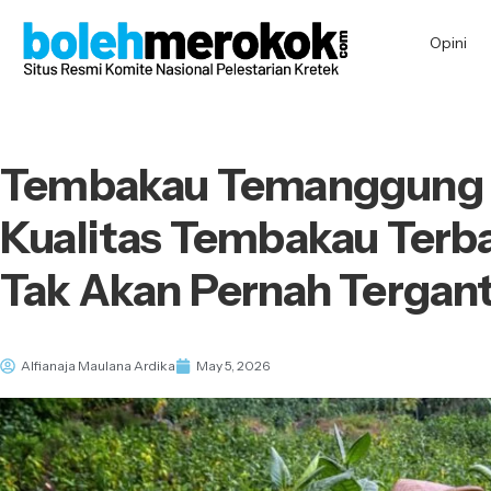
Opini
Tembakau Temanggung
Kualitas Tembakau Terb
Tak Akan Pernah Tergan
Alfianaja Maulana Ardika
May 5, 2026