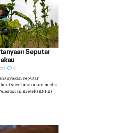
tanyaan Seputar
bakau
022
0
menanyakan seputar
alui surel atau akun media
Pelestarian Kretek (KNPK).