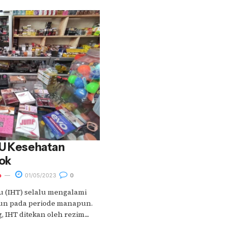
UU Kesehatan
ok
o
01/05/2023
0
u (IHT) selalu mengalami
run pada periode manapun.
IHT ditekan oleh rezim....