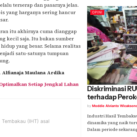
elalu terserap dan pasarnya jelas.
bis yang harganya sering hancur
OPINI
sar.
uran itu akhirnya cuma dianggap
g kecil saja. Itu bukan sumber
hidup yang besar. Selama realitas
menjadi satu-satunya tumpuan
ung.
, Alfianaja Maulana Ardika
ptimalkan Setiap Jengkal Lahan
Diskriminasi R
terhadap Perok
by
Moddie Alvianto Wicakson
Industri Hasil Tembaka
il Tembakau (IHT) asal
dinamika yang naik tu
Dalam periode sekarang, 