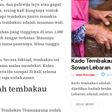
n, dan palawija layu atau gagal
, sering kali bunganya rontok
api tembakau justru semakin
 tembakau adalah tanaman wali.
ahan yang tingginya di atas 1.000
di sangat terbatas. Biasanya
a masa panennya. Masa tunggu
h. Secara faktual, tembakau ini
Kado Tembakau
hama malas mendekat. Kalau
Sowan Lebaran
tisida sampai 35 kali selama
by
Jatya Anuraga
18/0
t saja sudah aman.
Kado tembakau adalah 
ah tembakau
dijadikan hadiah ketika
Lebaran adalah salah sa
READ MORE
ya. Tembakau Temanggung sudah