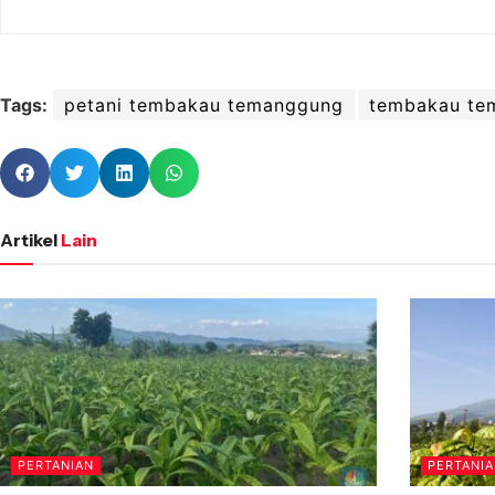
Tags:
petani tembakau temanggung
tembakau te
Artikel
Lain
PERTANIAN
PERTANI