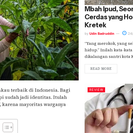
Mbah Ipud, Seor
Cerdas yang Ho
Kretek
by
Udin Badruddin
24/
“Yang merokok, yang se
hidup.” Inilah kata-kat
dikalangan santri kota K
READ MORE
au terbaik di Indonesia. Bagi
REVIEW
 sudah jadi identitas. Itulah
, karena mayoritas warganya