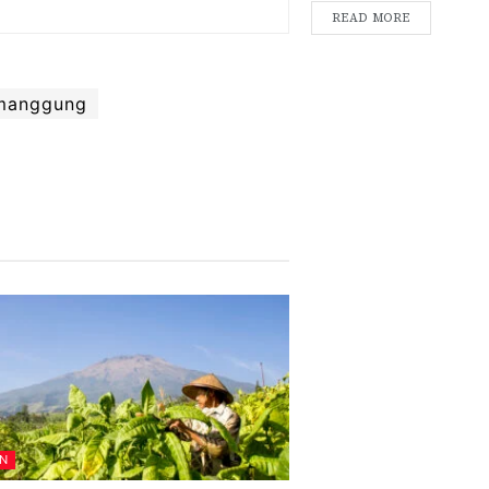
READ MORE
manggung
AN