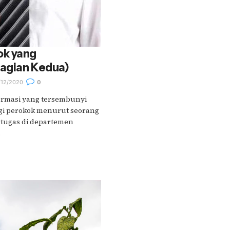
ok yang
agian Kedua)
12/2020
0
ormasi yang tersembunyi
gi perokok menurut seorang
rtugas di departemen
.