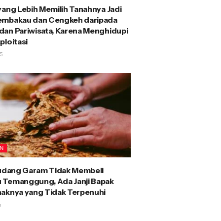
yang Lebih Memilih Tanahnya Jadi
embakau dan Cengkeh daripada
an Pariwisata, Karena Menghidupi
ploitasi
5
AN
Gudang Garam Tidak Membeli
 Temanggung, Ada Janji Bapak
aknya yang Tidak Terpenuhi
5