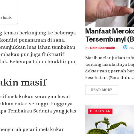
rbaik
Manfaat Merok
ng teman berkunjung ke beberapa
Tersembunyi (B
kondisi penanaman di sana.
menunjukkan luas lahan tembakau
by
Udin Badruddin
28/
embakau pun juga fluktuatif
Masih melanjutkan inf
dak. Beberapa tahun terakhir pun
tentang manfaatnya ba
dokter yang pernah be
kesehatan. (Baca dulu:...
akin masif
READ MORE
asif melakukan serangan lewat
kkan cukai setinggi-tingginya
npa Tembakau Sedunia yang jelas-
PERTANIAN
i menyuruh petani melakukan