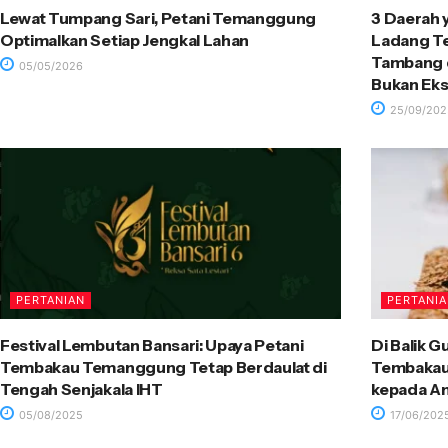
Lewat Tumpang Sari, Petani Temanggung
3 Daerah 
Optimalkan Setiap Jengkal Lahan
Ladang T
Tambang d
05/05/2026
Bukan Eks
25/09/202
PERTANIAN
PERTANI
Festival Lembutan Bansari: Upaya Petani
Di Balik 
Tembakau Temanggung Tetap Berdaulat di
Tembakau
Tengah Senjakala IHT
kepada An
05/08/2025
17/06/202