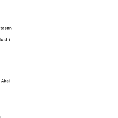
atasan
ustri
 Akal
n