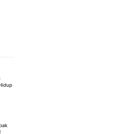
u
 Hidup
bak
!