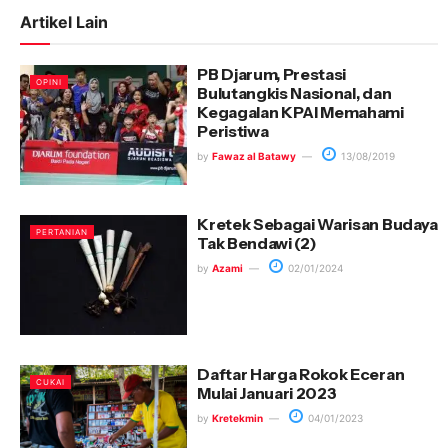
Artikel Lain
PB Djarum, Prestasi
OPINI
Bulutangkis Nasional, dan
Kegagalan KPAI Memahami
Peristiwa
by
Fawaz al Batawy
13/08/2019
Kretek Sebagai Warisan Budaya
PERTANIAN
Tak Bendawi (2)
by
Azami
02/01/2024
Daftar Harga Rokok Eceran
CUKAI
Mulai Januari 2023
by
Kretekmin
04/01/2023