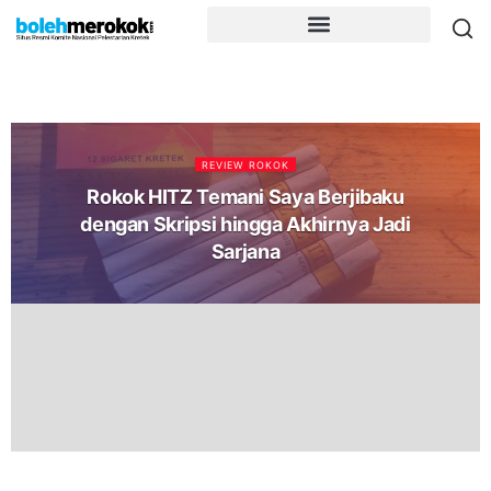
REVIEW ROKOK
Rokok HITZ Temani Saya Berjibaku
dengan Skripsi hingga Akhirnya Jadi
Sarjana