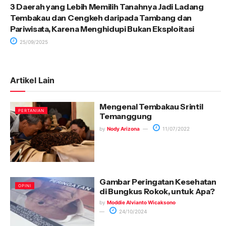
3 Daerah yang Lebih Memilih Tanahnya Jadi Ladang
Tembakau dan Cengkeh daripada Tambang dan
Pariwisata, Karena Menghidupi Bukan Eksploitasi
25/09/2025
Artikel Lain
Mengenal Tembakau Srintil
PERTANIAN
Temanggung
by
Nody Arizona
11/07/2022
Gambar Peringatan Kesehatan
OPINI
di Bungkus Rokok, untuk Apa?
by
Moddie Alvianto Wicaksono
24/10/2024