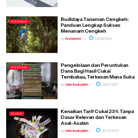
Budidaya Tanaman Cengkeh:
PERTANIAN
Panduan Lengkap Sukses
Menanam Cengkeh
by
Kretekmin
14/03/2023
Pengelolaan dan Peruntukan
PERTANIAN
Dana Bagi Hasil Cukai
Tembakau, Terkesan Mana Suka
by
Udin Badruddin
19/07/2017
Kenaikan Tarif Cukai 23% Tanpa
REVIEW
Dasar Relevan dan Terkesan
Asal-Asalan
by
Udin Badruddin
07/10/2019