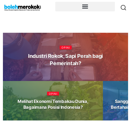
OPINI
Industri Rokok, Sapi Perah bagi
Pemerintah?
OPINI
Melihat Ekonomi Tembakau Dunia,
Sanggup
Bagaimana Posisi Indonesia?
Bertahan 