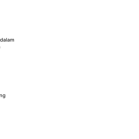
 dalam
n
ng