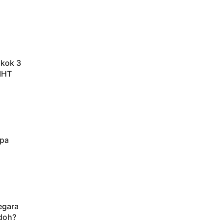
okok 3
IHT
npa
egara
doh?