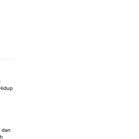
u
 Hidup
 dan
ah