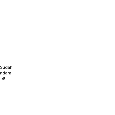
 Sudah
endara
el!