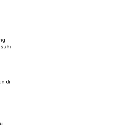
ang
usuhi
an di
au