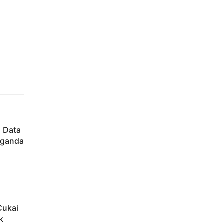
s Data
aganda
Cukai
k