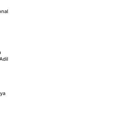
onal
a
Adil
aya