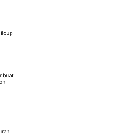
u
 Hidup
embuat
tan
urah