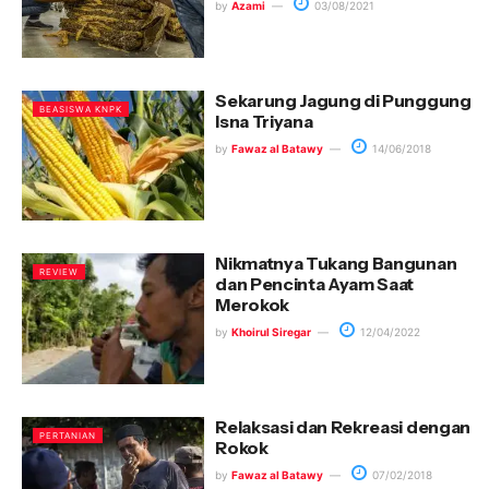
by
Azami
03/08/2021
Sekarung Jagung di Punggung
BEASISWA KNPK
Isna Triyana
by
Fawaz al Batawy
14/06/2018
Nikmatnya Tukang Bangunan
REVIEW
dan Pencinta Ayam Saat
Merokok
by
Khoirul Siregar
12/04/2022
Relaksasi dan Rekreasi dengan
PERTANIAN
Rokok
by
Fawaz al Batawy
07/02/2018