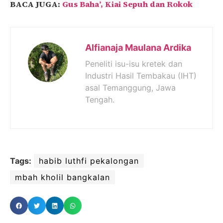
BACA JUGA:
Gus Baha’, Kiai Sepuh dan Rokok
Alfianaja Maulana Ardika
Peneliti isu-isu kretek dan
Industri Hasil Tembakau (IHT)
asal Temanggung, Jawa
Tengah.
Tags:
habib luthfi pekalongan
mbah kholil bangkalan