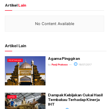
Artikel
Lain
No Content Available
Artikel Lain
Agama Pinggiran
PERTANIAN
by
Panji Prakoso
19/07/2017
Dampak Kebijakan Cukai Hasil
OPINI
Tembakau Terhadap Kinerja
IHT