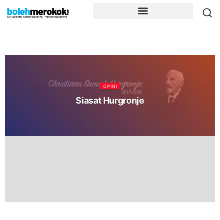
OPINI
Siasat Hurgronje